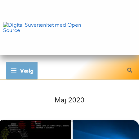
Gå
til
indholdet
Vælg
Maj 2020