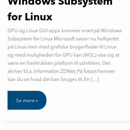
Windows Subsystem
for Linux
GPU og Linux GUI-apps kommer snart på Windows
Subsystem for Linux Microsoft satser nu helhjertet
på Linux men med grafiske brugerflader til Linux
og med muligheden for GPU kan (WSL) vise sig at
være en foretrukken platform til udviklere. Det
skriver bl.a. Information ZDNet. På fotoet herover
kan du se hvad det kan bruges til. En […]
Microsoft
Se mere »
giver
Linux
GUI
samt
GPU
acceleration