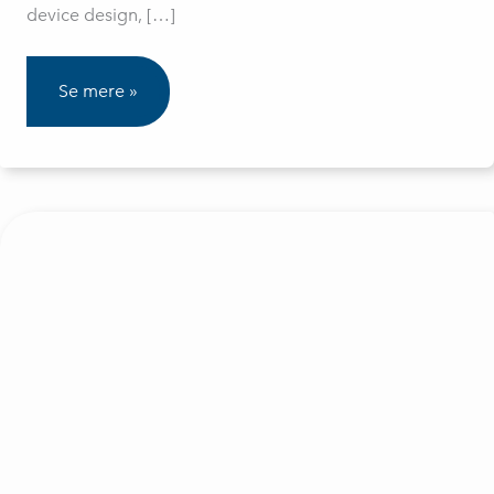
device design, […]
RTOS
Se mere »
&
EMBEDDED
LINUX
Device
Design