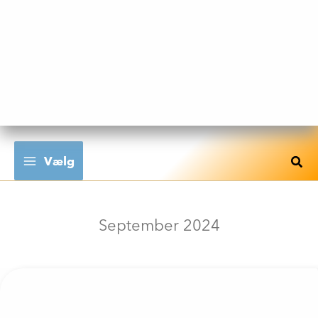
Gå
til
indholdet
Vælg
September 2024