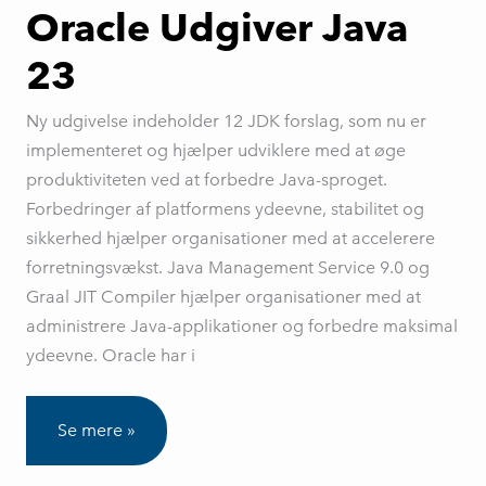
Oracle Udgiver Java
23
Ny udgivelse indeholder 12 JDK forslag, som nu er
implementeret og hjælper udviklere med at øge
produktiviteten ved at forbedre Java-sproget.
Forbedringer af platformens ydeevne, stabilitet og
sikkerhed hjælper organisationer med at accelerere
forretningsvækst. Java Management Service 9.0 og
Graal JIT Compiler hjælper organisationer med at
administrere Java-applikationer og forbedre maksimal
ydeevne. Oracle har i
Oracle
Se mere »
Udgiver
Java
23