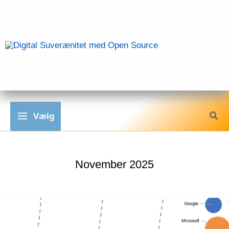
Gå
til
indholdet
Vælg
November 2025