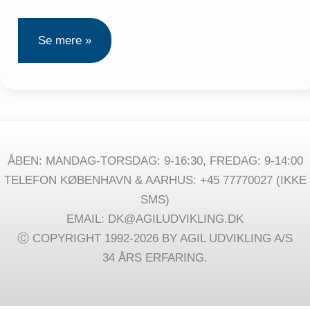
Google
Se mere »
AI
er
udnævnt
som
markedsleder
PÅ
TOP10
AI
LISTEN
af
ÅBEN: MANDAG-TORSDAG: 9-16:30, FREDAG: 9-14:00
idC
TELEFON KØBENHAVN & AARHUS: +45 77770027 (IKKE
SMS)
EMAIL: DK@AGILUDVIKLING.DK
Ⓒ COPYRIGHT 1992-2026 BY AGIL UDVIKLING A/S
34 ÅRS ERFARING.