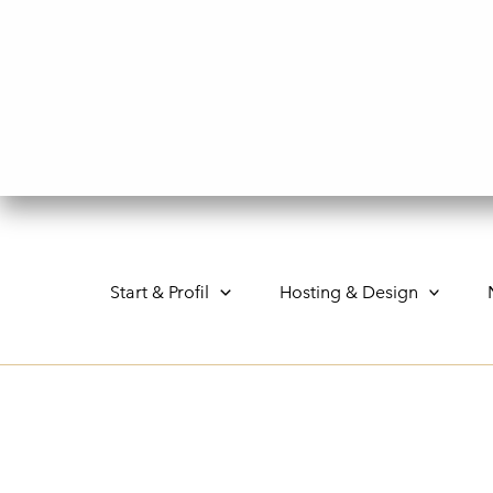
Gå
til
indholdet
Start & Profil
Hosting & Design