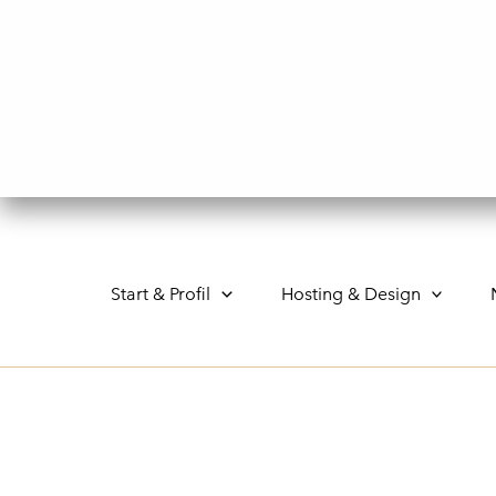
Gå
til
indholdet
Start & Profil
Hosting & Design