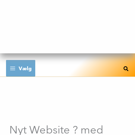
Gå
til
indholdet
Vælg
Nyt Website ? med