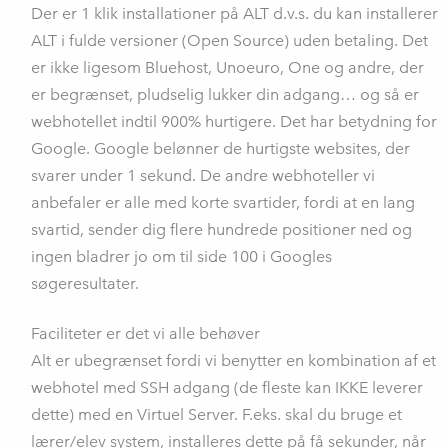
Der er 1 klik installationer på ALT d.v.s. du kan installerer
ALT i fulde versioner (Open Source) uden betaling. Det
er ikke ligesom Bluehost, Unoeuro, One og andre, der
er begrænset, pludselig lukker din adgang… og så er
webhotellet indtil 900% hurtigere. Det har betydning for
Google. Google belønner de hurtigste websites, der
svarer under 1 sekund. De andre webhoteller vi
anbefaler er alle med korte svartider, fordi at en lang
svartid, sender dig flere hundrede positioner ned og
ingen bladrer jo om til side 100 i Googles
søgeresultater.
Faciliteter er det vi alle behøver
Alt er ubegrænset fordi vi benytter en kombination af et
webhotel med SSH adgang (de fleste kan IKKE leverer
dette) med en Virtuel Server. F.eks. skal du bruge et
lærer/elev system, installeres dette på få sekunder, når