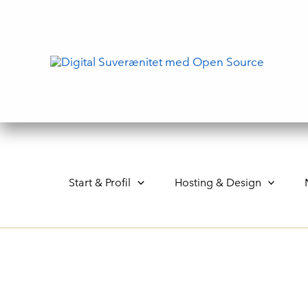
Gå
til
indholdet
Start & Profil
Hosting & Design