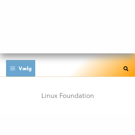
Gå
til
indholdet
Vælg
Linux Foundation