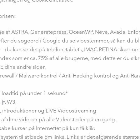
prisen:
af ASTRA, Generatepress, OceanWP, Neve, Avada, Enforld, D
efter de søgeord i Google du selv bestemmer, så kan du bli
 – du kan se det på telefon, tablets, IMAC RETINA skærme o
ndex som er ca. 75% af alle brugerne, med dette er du sikr
E dine andre sider.
ewall / Malware kontrol / Anti Hacking kontrol og Anti Ra
 loadtid på under 1 sekund*
jf. W3.
, introduktioner og LIVE Videostreaming
f dine videoer på alle Videosteder på en gang.
abe kurser på Internettet på kun få klik.
 system til at bede om links. Links er det afgørende størst