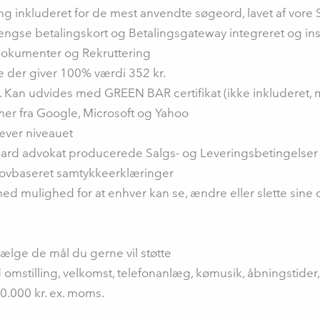
 inkluderet for de mest anvendte søgeord, lavet af vore
se betalingskort og Betalingsgateway integreret og instal
 Dokumenter og Rekruttering
 der giver 100% værdi 352 kr.
ng. Kan udvides med GREEN BAR certifikat (ikke inkluderet, 
er fra Google, Microsoft og Yahoo
æver niveauet
ndard advokat producerede Salgs- og Leveringsbetingelser
lovbaseret samtykkeerklæringer
f med mulighed for at enhver kan se, ændre eller slette sine d
ælge de mål du gerne vil støtte
omstilling, velkomst, telefonanlæg, kømusik, åbningstider
0.000 kr. ex. moms.