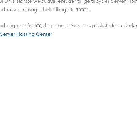
vi DK’s største webudviklere, der tillige tilbyder Server 
dnu siden, nogle helt tilbage til 1992.
signere fra 99,- kr. pr. time. Se vores prisliste for uden
Server Hosting Center