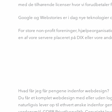
med de tilhørende licenser hvor vi forudbetaler for
Google og Webstories er i dag nye teknologier o
For store non-profit foreninger, hjælpeorganisati
en af vore servere placeret på DIX eller vore and
Hvad får jeg får pengene indenfor webdesign?
Du får et komplet webdesign med eller uden 
naturligvis lever op til ethvert ønske indenfor
verdensmål, GDPR Privatlivspolitik, Copyright lo