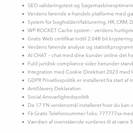
SEO valideringstest og Søgemaskineoptimering
Verdens førende e-handels platforme med gæng
System for bogholderi/fakturering, HR, CRM,
WP-ROCKET Cache system – verdens hurtigste
Gratis Web certifikat indtil 2.048 bit krypteri
Verdens førende analyse og statistikprogramm
AI CHAT – chat med dine kunder online det h
Fuld juridisk compliance sider herunder sta
Integration med Cookie Direktivet 2023 med 
GDPR Privatlivspolitik er installeret fra start a
AntiSlavery Deklaration
Social Ansvarlighedspolitik
De 17 FN verdensmål installeret hvor du kan v
Få Gratis Telefonnummer f.eks. 777777xx med 
Værdien af ovenstående vurderes til at være 5