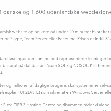
4 danske og 1.600 udenlandske webdesign
amisk website op og køre på under 10 minutter hvorefter 
er pr. Skype, Team Server eller Facetime. Prisen er indtil 3
andard løsninger der som helhed repræsenterer løsninger b
r er baseret på databaser såsom SQL og NOSQL. Klik herun
d.
r og millioner af daglige brugere, skal systemerne selvsag
elsesplan (UP2DATE) som sikrer at en Windows Server eller 
r 2 stk. TIER 3 Hosting Centre og tilsammen råder vi alene 