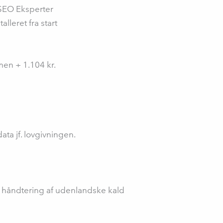
 SEO Eksperter
leret fra start
men + 1.104 kr.
ata jf. lovgivningen.
, håndtering af udenlandske kald