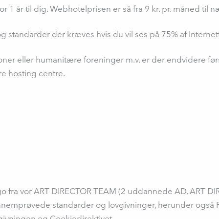
 1 år til dig. Webhotelprisen er så fra 9 kr. pr. måned til n
g standarder der kræves hvis du vil ses på 75% af Interne
oner eller humanitære foreninger m.v. er der endvidere før
re hosting centre.
logo fra vor ART DIRECTOR TEAM (2 uddannede AD, ART D
 gennemprøvede standarder og lovgivninger, herunder også 
vgivningen og Cookiedirektivet.