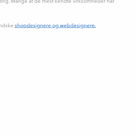
Hosting. Mange af de mest kendte virksomheder har
landske
shopdesignere og webdesignere.