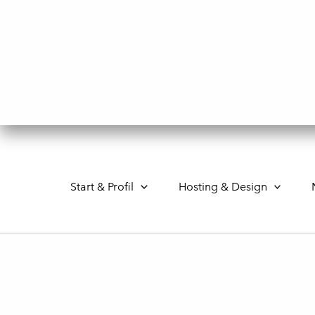
Gå
til
indholdet
Start & Profil
Hosting & Design