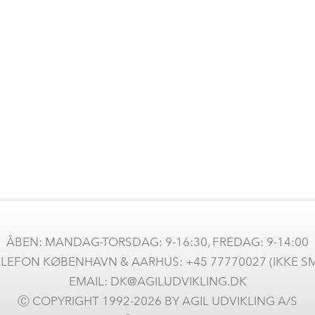
udviklet af en alliance af europæiske
teknologivirksomheder. Løsningen skal give
offentlige myndigheder, virksomheder og
organisationer et alternativ til Microsoft 365 og
Google Workspace. Bag initiativet står blandt
andre Nextcloud, IONOS, Proton, OpenProject,
XWiki, Office.eu og EuroStack.
EURO-
Se mere »
OFFICE
udvikling
ÅBEN: MANDAG-TORSDAG: 9-16:30, FREDAG: 9-14:00
LEFON KØBENHAVN & AARHUS: +45 77770027 (IKKE S
EMAIL: DK@AGILUDVIKLING.DK
Ⓒ COPYRIGHT 1992-2026 BY AGIL UDVIKLING A/S