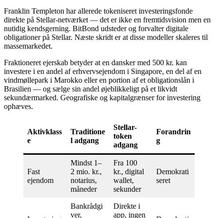
Franklin Templeton har allerede tokeniseret investeringsfonde
direkte på Stellar-netværket — det er ikke en fremtidsvision men en
nutidig kendsgerning. BitBond udsteder og forvalter digitale
obligationer på Stellar. Næste skridt er at disse modeller skaleres til
massemarkedet.
Fraktioneret ejerskab betyder at en dansker med 500 kr. kan
investere i en andel af erhvervsejendom i Singapore, en del af en
vindmøllepark i Marokko eller en portion af et obligationslån i
Brasilien — og sælge sin andel øjeblikkeligt på et likvidt
sekundærmarked. Geografiske og kapitalgrænser for investering
ophæves.
Stellar-
Aktivklass
Traditione
Forandrin
token
e
l adgang
g
adgang
Mindst 1–
Fra 100
Fast
2 mio. kr.,
kr., digital
Demokrati
ejendom
notarius,
wallet,
seret
måneder
sekunder
Bankrådgi
Direkte i
ver,
app, ingen