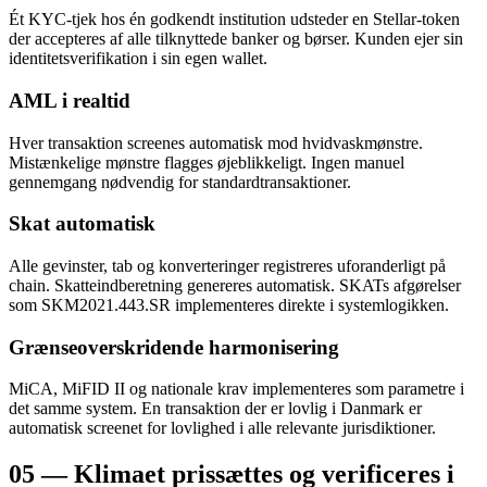
Ét KYC-tjek hos én godkendt institution udsteder en Stellar-token
der accepteres af alle tilknyttede banker og børser. Kunden ejer sin
identitetsverifikation i sin egen wallet.
AML i realtid
Hver transaktion screenes automatisk mod hvidvaskmønstre.
Mistænkelige mønstre flagges øjeblikkeligt. Ingen manuel
gennemgang nødvendig for standardtransaktioner.
Skat automatisk
Alle gevinster, tab og konverteringer registreres uforanderligt på
chain. Skatteindberetning genereres automatisk. SKATs afgørelser
som SKM2021.443.SR implementeres direkte i systemlogikken.
Grænseoverskridende harmonisering
MiCA, MiFID II og nationale krav implementeres som parametre i
det samme system. En transaktion der er lovlig i Danmark er
automatisk screenet for lovlighed i alle relevante jurisdiktioner.
05 — Klimaet prissættes og verificeres i