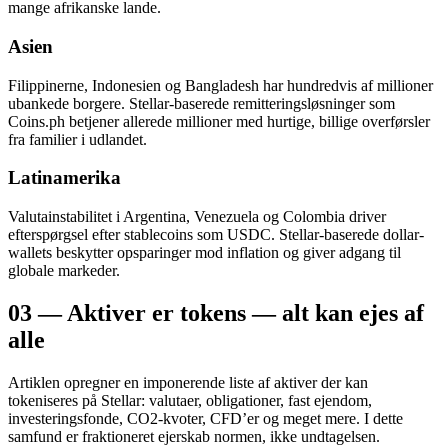
mange afrikanske lande.
Asien
Filippinerne, Indonesien og Bangladesh har hundredvis af millioner
ubankede borgere. Stellar-baserede remitteringsløsninger som
Coins.ph betjener allerede millioner med hurtige, billige overførsler
fra familier i udlandet.
Latinamerika
Valutainstabilitet i Argentina, Venezuela og Colombia driver
efterspørgsel efter stablecoins som USDC. Stellar-baserede dollar-
wallets beskytter opsparinger mod inflation og giver adgang til
globale markeder.
03 — Aktiver er tokens — alt kan ejes af
alle
Artiklen opregner en imponerende liste af aktiver der kan
tokeniseres på Stellar: valutaer, obligationer, fast ejendom,
investeringsfonde, CO2-kvoter, CFD’er og meget mere. I dette
samfund er fraktioneret ejerskab normen, ikke undtagelsen.