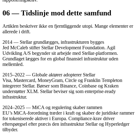
06 — Tidslinje mod dette samfund
Artiklen beskriver ikke en fjerntliggende utopi. Mange elementer er
allerede i drift.
2014 — Stellar grundlægges, infrastrukturen bygges
Jed McCaleb stifter Stellar Development Foundation. Agil
Udvikling A/S begynder sit arbejde med Stellar-platformen.
Grundlaget lægges for en global finansiel infrastruktur uden
mellemled.
2015–2022 — Globale aktører adopterer Stellar
Visa, Mastercard, MoneyGram, Circle og Franklin Templeton
integrerer Stellar. Børser som Binance, Coinbase og Kraken
understøtter XLM. Stellar beviser sig som enterprise-ready
infrastruktur.
2024–2025 — MiCA og regulering skaber rammen
EU’s MiCA-forordning træder i kraft og skaber de juridiske rammer
for tokeniserede aktiver i Europa. Compliance-krav driver
efterspørgsel efter præcis den infrastruktur Stellar og Hyperledger
tilbyder.