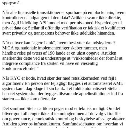
spørgsmål.
Når alle finansielle transaktioner er sporbare på en blockchain, hvem
kontrollerer da adgangen til den data? Artiklen svarer ikke direkte,
men Agil Udvikling A/S’ model med permissioned Hyperledger til
privat data og Stellar til offentlig verifikation er faktisk et kvalificeret
svar: privatliv og transparens behøver ikke udelukke hinanden.
Når enhver kan “agere bank”, hvem beskytter da indskyderne?
MiCA og nationale implementeringer skaber rammer, men
håndhævelse på tværs af 190 lande er en uløst opgave. Artiklen
anerkender dette ved at understrege at “virksomheder der formår at
integrere compliance fra starten vil have en væsentlig
konkurrencefordel.”
Når KYC er kode, hvad sker der med retssikkerheden ved fejl i
algoritmen? En person der fejlagtigt flagges i et automatiseret AML-
system kan i dag klage til sin bank. I et fuldt automatiseret Stellar-
baseret system skal der bygges tilsvarende appelinstitutioner ind fra
starten — ikke som eftertanke.
Det samfund Stellar-artiklen peger mod er teknisk muligt. Om det
bliver godt afhænger ikke af teknologien men af de valg vi træffer
om governance, demokratisk kontrol og beskyttelse af svage aktører.
Artiklen giver os infrastrukturen. Samfundsdebatten om hvordan vi