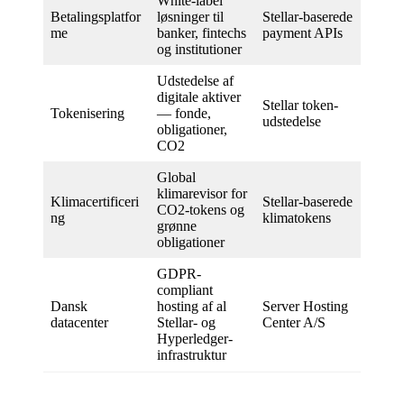
White-label
Betalingsplatfor
løsninger til
Stellar-baserede
me
banker, fintechs
payment APIs
og institutioner
Udstedelse af
digitale aktiver
Stellar token-
Tokenisering
— fonde,
udstedelse
obligationer,
CO2
Global
klimarevisor for
Klimacertificeri
Stellar-baserede
CO2-tokens og
ng
klimatokens
grønne
obligationer
GDPR-
compliant
Dansk
hosting af al
Server Hosting
datacenter
Stellar- og
Center A/S
Hyperledger-
infrastruktur