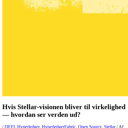
Hvis Stellar-visionen bliver til virkelighed
— hvordan ser verden ud?
/
DEFI
,
Hyperledger
,
HyperledgerFabric
,
Open Source
,
Stellar
/ Af