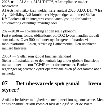
2026 ★ — AI Act + AIAUDIT™, AI-compliance møder
blockchain
AI Acts høj-risiko-krav gælder fra 2. august 2026. AIAUDIT™ fra
Agil Udvikling A/S kombinerer Hyperledger-audit med Stellar
KYC-tokens til én integreret compliance-løsning for banker,
advokater og offentlige myndigheder.
2027–2030 — Tokenisering af den reale økonomi
Fast ejendom, fonde, obligationer og CO2-kvoter handles globalt
som tokens. Over 500 millioner nye brugere onboardes via
mobilplatforme i Asien, Afrika og Latinamerika. Den ubankede
milliard halveres.
2030+ — Stellar som global finansiel standard
Stellar-infrastrukturen er det neutrale lag under globale finansielle
transaktioner — som TCP/IP er det for internettet. Banker,
regeringer og private aktører opererer alle oven på det samme åbne
netværk.
07 — Det ubesvarede spørgsmål — hvem
styrer?
Artiklen beskriver mulighederne med præcision og entusiasme. Men
en visionartikel er kun komplet hvis den også stiller de svære