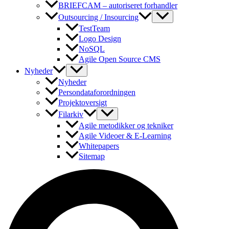
BRIEFCAM – autoriseret forhandler
Outsourcing / Insourcing
TestTeam
Logo Design
NoSQL
Agile Open Source CMS
Nyheder
Nyheder
Persondataforordningen
Projektoversigt
Filarkiv
Agile metodikker og tekniker
Agile Videoer & E-Learning
Whitepapers
Sitemap