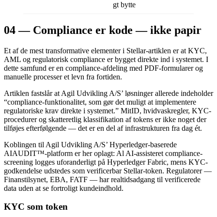
gt bytte
04 — Compliance er kode — ikke papir
Et af de mest transformative elementer i Stellar-artiklen er at KYC,
AML og regulatorisk compliance er bygget direkte ind i systemet. I
dette samfund er en compliance-afdeling med PDF-formularer og
manuelle processer et levn fra fortiden.
Artiklen fastslår at Agil Udvikling A/S’ løsninger allerede indeholder
“compliance-funktionalitet, som gør det muligt at implementere
regulatoriske krav direkte i systemet.” MitID, hvidvaskregler, KYC-
procedurer og skatteretlig klassifikation af tokens er ikke noget der
tilføjes efterfølgende — det er en del af infrastrukturen fra dag ét.
Koblingen til Agil Udvikling A/S’ Hyperledger-baserede
AIAUDIT™-platform er her oplagt: Al AI-assisteret compliance-
screening logges uforanderligt på Hyperledger Fabric, mens KYC-
godkendelse udstedes som verificerbar Stellar-token. Regulatorer —
Finanstilsynet, EBA, FATF — har realtidsadgang til verificerede
data uden at se fortroligt kundeindhold.
KYC som token