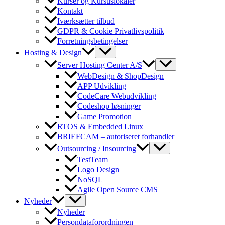
Kurser og Kursuslokaler
Kontakt
Iværksætter tilbud
GDPR & Cookie Privatlivspolitik
Forretningsbetingelser
Hosting & Design
Server Hosting Center A/S
WebDesign & ShopDesign
APP Udvikling
CodeCare Webudvikling
Codeshop løsninger
Game Promotion
RTOS & Embedded Linux
BRIEFCAM – autoriseret forhandler
Outsourcing / Insourcing
TestTeam
Logo Design
NoSQL
Agile Open Source CMS
Nyheder
Nyheder
Persondataforordningen