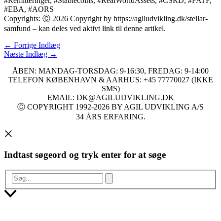
#Remitteringer, #Stablecoins, #RealWorldAssets, #CSRD, #FATF,
#EBA, #AORS
Copyrights: Ⓒ 2026 Copyright by https://agiludvikling.dk/stellar-
samfund – kan deles ved aktivt link til denne artikel.
←
Forrige Indlæg
Næste Indlæg
→
ÅBEN: MANDAG-TORSDAG: 9-16:30, FREDAG: 9-14:00
TELEFON KØBENHAVN & AARHUS: +45 77770027 (IKKE
SMS)
EMAIL: DK@AGILUDVIKLING.DK
Ⓒ COPYRIGHT 1992-2026 BY AGIL UDVIKLING A/S
34 ÅRS ERFARING.
Indtast søgeord og tryk enter for at søge
Søg...
Scroll
to
Top