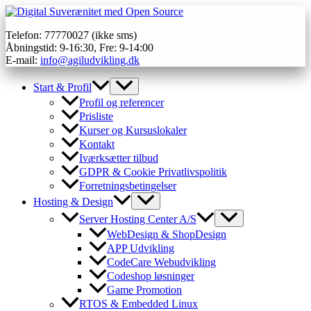
Gå
til
Telefon: 77770027 (ikke sms)
indholdet
Åbningstid: 9-16:30, Fre: 9-14:00
E-mail:
info@agiludvikling.dk
Start & Profil
Profil og referencer
Prisliste
Kurser og Kursuslokaler
Kontakt
Iværksætter tilbud
GDPR & Cookie Privatlivspolitik
Forretningsbetingelser
Hosting & Design
Server Hosting Center A/S
WebDesign & ShopDesign
APP Udvikling
CodeCare Webudvikling
Codeshop løsninger
Game Promotion
RTOS & Embedded Linux