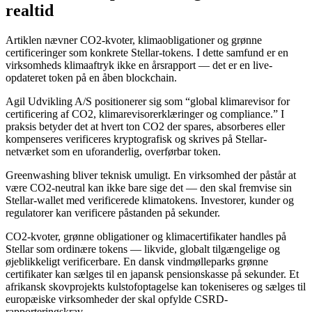
realtid
Artiklen nævner CO2-kvoter, klimaobligationer og grønne
certificeringer som konkrete Stellar-tokens. I dette samfund er en
virksomheds klimaaftryk ikke en årsrapport — det er en live-
opdateret token på en åben blockchain.
Agil Udvikling A/S positionerer sig som “global klimarevisor for
certificering af CO2, klimarevisorerklæringer og compliance.” I
praksis betyder det at hvert ton CO2 der spares, absorberes eller
kompenseres verificeres kryptografisk og skrives på Stellar-
netværket som en uforanderlig, overførbar token.
Greenwashing bliver teknisk umuligt. En virksomhed der påstår at
være CO2-neutral kan ikke bare sige det — den skal fremvise sin
Stellar-wallet med verificerede klimatokens. Investorer, kunder og
regulatorer kan verificere påstanden på sekunder.
CO2-kvoter, grønne obligationer og klimacertifikater handles på
Stellar som ordinære tokens — likvide, globalt tilgængelige og
øjeblikkeligt verificerbare. En dansk vindmølleparks grønne
certifikater kan sælges til en japansk pensionskasse på sekunder. Et
afrikansk skovprojekts kulstofoptagelse kan tokeniseres og sælges til
europæiske virksomheder der skal opfylde CSRD-
rapporteringskrav.