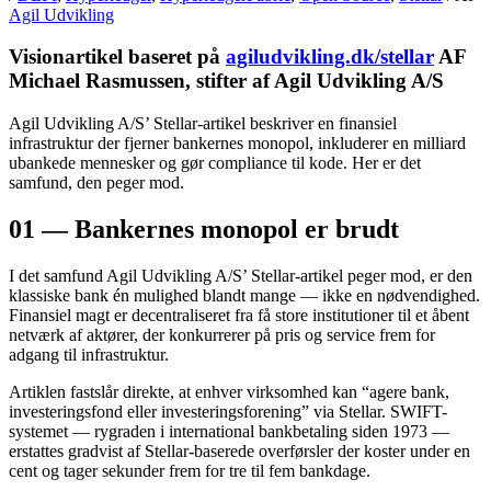
Agil Udvikling
Visionartikel baseret på
agiludvikling.dk/stellar
AF
Michael Rasmussen, stifter af Agil Udvikling A/S
Agil Udvikling A/S’ Stellar-artikel beskriver en finansiel
infrastruktur der fjerner bankernes monopol, inkluderer en milliard
ubankede mennesker og gør compliance til kode. Her er det
samfund, den peger mod.
01 — Bankernes monopol er brudt
I det samfund Agil Udvikling A/S’ Stellar-artikel peger mod, er den
klassiske bank én mulighed blandt mange — ikke en nødvendighed.
Finansiel magt er decentraliseret fra få store institutioner til et åbent
netværk af aktører, der konkurrerer på pris og service frem for
adgang til infrastruktur.
Artiklen fastslår direkte, at enhver virksomhed kan “agere bank,
investeringsfond eller investeringsforening” via Stellar. SWIFT-
systemet — rygraden i international bankbetaling siden 1973 —
erstattes gradvist af Stellar-baserede overførsler der koster under en
cent og tager sekunder frem for tre til fem bankdage.