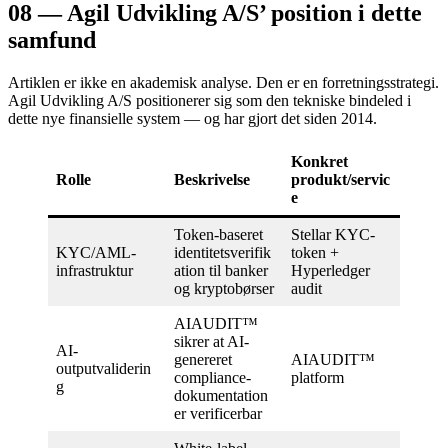
08 — Agil Udvikling A/S’ position i dette
samfund
Artiklen er ikke en akademisk analyse. Den er en forretningsstrategi.
Agil Udvikling A/S positionerer sig som den tekniske bindeled i
dette nye finansielle system — og har gjort det siden 2014.
Konkret
Rolle
Beskrivelse
produkt/servic
e
Token-baseret
Stellar KYC-
KYC/AML-
identitetsverifik
token +
infrastruktur
ation til banker
Hyperledger
og kryptobørser
audit
AIAUDIT™
sikrer at AI-
AI-
genereret
AIAUDIT™
outputvaliderin
compliance-
platform
g
dokumentation
er verificerbar