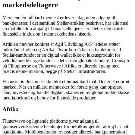
markedsdeltagere
Mere end én milliard mennesker lever i dag uden adgang til
banktjenester. I det samfund Stellar-artiklen beskriver, har alle med
en mobiltelefon adgang til finansielle tjenester. Det er den største
finansielle inklusion i menneskehedens historie.
Artiklen nævner konkret at Agil Udvikling A/S’ ledelse støtter
mikrolån i Indien og Afrika, “hvor kun få har en bankkonto.” I
Stellar-samfundet er en digital wallet ikke et luksusprodukt for
veluddannede i rige lande — det er den globale standard. Coins.ph
på Filippinerne og Flutterwave i Afrika er allerede i gang med
præcis denne mission, begge på Stellar-infrastrukturen.
Finansiel inklusion er ikke blot et humanitært mål. Det er et enormt
marked. Når en milliard mennesker for første gang kan opspare,
låne, investere og handle digitalt, skabes en ny global middelklasse
med købekraft og behov for finansielle produkter.
Afrika
Flutterwave og lignende platforme giver adgang til
grænseoverskridende betalinger for befolkninger der aldrig har haft
bankkonto. Mobilpenetration overstiger allerede bankpenetration i