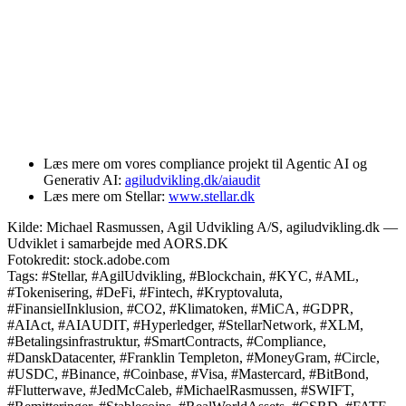
Læs mere om vores compliance projekt til Agentic AI og
Generativ AI:
agiludvikling.dk/aiaudit
Læs mere om Stellar:
www.stellar.dk
Kilde: Michael Rasmussen, Agil Udvikling A/S, agiludvikling.dk —
Udviklet i samarbejde med AORS.DK
Fotokredit: stock.adobe.com
Tags: #Stellar, #AgilUdvikling, #Blockchain, #KYC, #AML,
#Tokenisering, #DeFi, #Fintech, #Kryptovaluta,
#FinansielInklusion, #CO2, #Klimatoken, #MiCA, #GDPR,
#AIAct, #AIAUDIT, #Hyperledger, #StellarNetwork, #XLM,
#Betalingsinfrastruktur, #SmartContracts, #Compliance,
#DanskDatacenter, #Franklin Templeton, #MoneyGram, #Circle,
#USDC, #Binance, #Coinbase, #Visa, #Mastercard, #BitBond,
#Flutterwave, #JedMcCaleb, #MichaelRasmussen, #SWIFT,