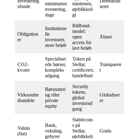
Investering
Demokrati
minimumsi
minimum,
sfonde
seret
nvestering,
øjeblikkeli
dage
gt
BitBond-
Institutione
model:
Obligation
lle
open
Åbnet
er
investorer,
access fra
store beløb
lavt beløb
Specialiser
Token på
CO2-
ede børser,
Stellar,
Transparen
kvoter
kompleks
certificeret,
t
adgang
handelbart
Security
Børsnoteri
tokens,
Virksomhe
ng eller
Globaliser
global
dsandele
private
et
investorad
equity
gang
Stablecoin
Bank,
s på
Valuta
veksling,
Stellar,
Gratis
(fiat)
gebyrer
øjeblikkeli